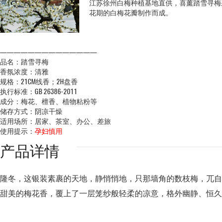
江苏徐州白梅种植基地直供，喜薰踏雪寻梅
花期的白梅花瓣制作而成。
——————————————
品名：踏雪寻梅
香氛浓度：清雅
规格：21CM线香；2H盘香
执行标准：GB 26386-2011
成分：梅花、檀香、植物粘粉等
储存方式：阴凉干燥
适用场所：居家、茶室、办公、差旅
使用提示：
孕妇慎用
产品详情
隆冬，这银装素裹的天地，静悄悄地，只那墙角的数枝梅，兀自
甜美的梅花香，覆上了一层笼纱般轻柔的凉意，格外幽静、恒久